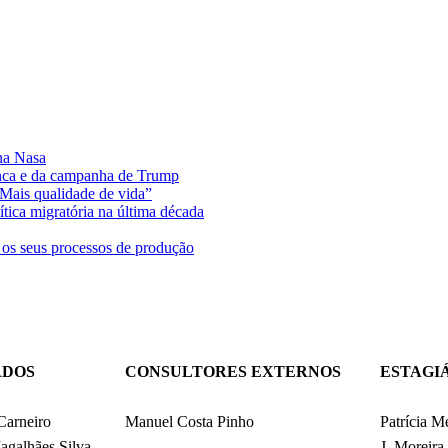
 na Nasa
anca e da campanha de Trump
“Mais qualidade de vida”
ica migratória na última década
os seus processos de produção
DOS
CONSULTORES EXTERNOS
ESTAGI
Carneiro
Manuel Costa Pinho
Patrícia Me
agalhães Silva
J. Moreira