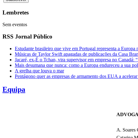
Lembretes
Sem eventos
RSS Jornal Público
Estudante brasileiro que vive em Portugal representa a Europa
Músicas de Taylor Swift apagadas de publicações da Casa Br
Jacaré, ex-É o Tchan, vira supervisor em empresa no Canadá: 
Mais desumana que nunca: como a Europa endureceu a sua polít
A grelha que louva o mar
Pentágono quer as empresas de armamento dos EUA a acelerar 
Equipa
ADVOGA
A. Soares 
Catarina M